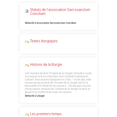
Statuts de l'association Sacrosanctum
Concilium
Rattaché à
Association Sacrosanctum Concilium
Textes liturgiques
Histoire de la liturgie
Une manière de faire l’histoire de la liturgie consiste à suivre
ses sources et à les situer dans leur contexte historique et
culturel. Deux raisons expliquent ce choix : • d’une part, notre
connaissance actuelle de l’histoire de la liturgie tient à la
découverte et à l’étude de ces sources ; • d’autre part, aucune
connaissance sérieuse de l’histoire de la liturgie ne peut se
passer d’un contact direct avec les sources.
Rattaché à
Liturgie
Les premiers temps