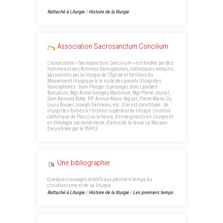
Rattaché à
Liturgie
/
Histoire de la liturgie
Association Sacrosanctum Concilium
L'association « Sacrosanctum Concilium » est fondée par des
hommes et des femmes francophones, catholiques romains,
passionnés par la liturgie de l'Église et héritiers du
Mouvement liturgique à la suite des grands liturgistes
francophones : Dom Prosper Guéranger, Dom Lambert
Beauduin, Mgr Aimé-Georges Martimort, Mgr Pierre Jounel,
Dom Bernard Botte, PP. Aimon-Marie Roguet, Pierre-Marie Gy,
Louis Bouyer, Joseph Gelineau, etc. Elle est constituée : de
liturgistes formés à l'Institut supérieur de liturgie (Institut
catholique de Paris) ou ailleurs, d'enseignants en liturgie et
en théologie sacramentaire, d'amis de la revue La Maison-
Dieu éditée par le SNPLS
Une bibliographie
Quelques ouvrages relatifs aux premiers temps du
christianisme et de sa liturgie
Rattaché à
Liturgie
/
Histoire de la liturgie
/
Les premiers temps