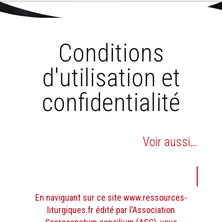
Aller
Outils
au
personnels
Accueil
›
Conditions d'utilisation et confidentialité
contenu.
|
Aller
à
la
navigation
Conditions
d'utilisation et
confidentialité
Voir aussi…
En naviguant sur ce site www.ressources-
liturgiques.fr édité par l’Association