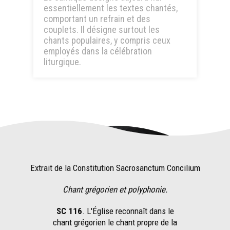
essentiellement les textes chantés,
comportant un refrain et des
couplets. Il désigne surtout les
chants populaires, y compris ceux
employés dans la célébration
liturgique.
Extrait de la Constitution Sacrosanctum Concilium
Chant grégorien et polyphonie.
SC 116
. L'Église reconnaît dans le
chant grégorien le chant propre de la