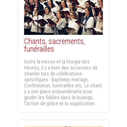
Chants, sacrements,
funérailles
Outre la messe et la liturgie des
Heures, il y a bien des occasions de
chanter lors de célébrations
spécifiques : baptême, mariage,
Confirmation, funérailles etc. Le chant
y a une place prépondérante pour
guider les fidèles dans la louange,
l'action de grâce et la supplication.