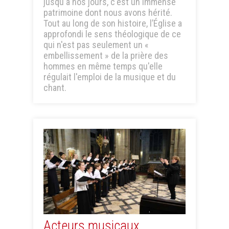
jusqu'à nos jours, c'est un immense
patrimoine dont nous avons hérité.
Tout au long de son histoire, l’Église a
approfondi le sens théologique de ce
qui n'est pas seulement un «
embellissement » de la prière des
hommes en même temps qu'elle
régulait l'emploi de la musique et du
chant.
Acteurs musicaux