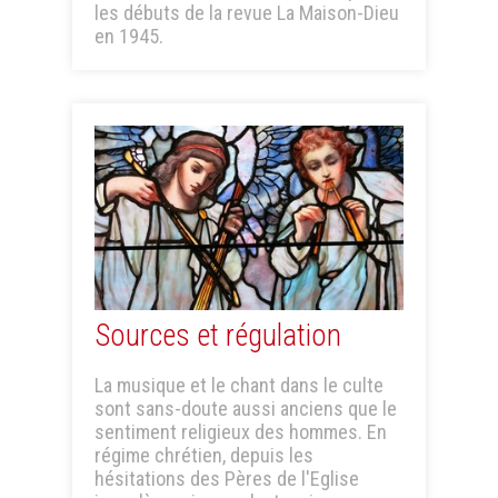
les débuts de la revue La Maison-Dieu
en 1945.
Sources et régulation
La musique et le chant dans le culte
sont sans-doute aussi anciens que le
sentiment religieux des hommes. En
régime chrétien, depuis les
hésitations des Pères de l'Eglise