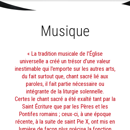
Aller
Outils
au
personnels
Accueil
›
Musique
contenu.
|
Aller
à
la
navigation
Musique
« La tradition musicale de l'Église
universelle a créé un trésor d'une valeur
inestimable qui l'emporte sur les autres arts,
du fait surtout que, chant sacré lié aux
paroles, il fait partie nécessaire ou
intégrante de la liturgie solennelle.
Certes le chant sacré a été exalté tant par la
Saint Écriture que par les Pères et les
Pontifes romains ; ceux-ci, à une époque
récente, à la suite de saint Pie X, ont mis en
lumière de façon plus précise la fonction