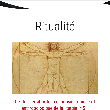
Aller
Outils
au
personnels
Accueil
›
Liturgie
›
Ritualité
contenu.
|
Aller
à
la
navigation
Ritualité
Ce dossier aborde la dimension rituelle et
anthropologique de la liturgie. « S'il