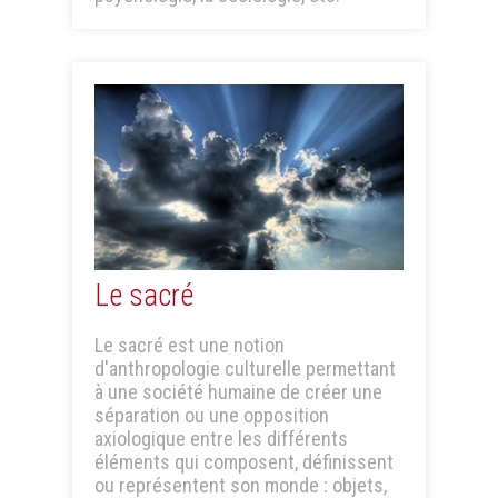
Le sacré
Le sacré est une notion
d'anthropologie culturelle permettant
à une société humaine de créer une
séparation ou une opposition
axiologique entre les différents
éléments qui composent, définissent
ou représentent son monde : objets,