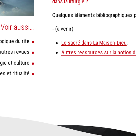
dans la liturgie ?
Quelques éléments bibliographiques po
Voir aussi…
- (à venir)
gique du rite
Le sacré dans La Maison-Dieu
.
'autres revues
Autres ressources sur la notion d
rgie et culture
s et ritualité