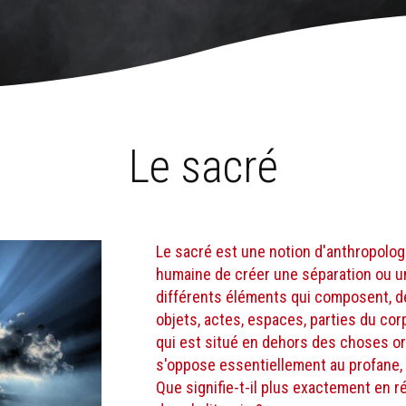
Le sacré
Le sacré est une notion d'anthropolog
humaine de créer une séparation ou un
différents éléments qui composent, d
objets, actes, espaces, parties du cor
qui est situé en dehors des choses or
s'oppose essentiellement au profane, ma
Que signifie-t-il plus exactement en 