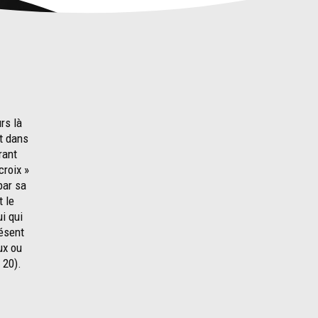
rs là
nt dans
rant
croix »
par sa
t le
i qui
résent
ux ou
 20).