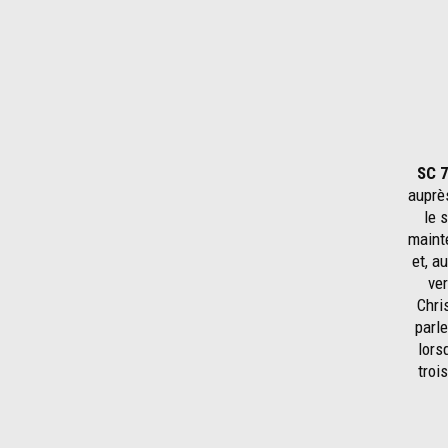
SC 
auprès
le 
mainte
et, a
ver
Chri
parle
lors
troi