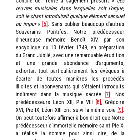
Concile de Trente a sagement proscrit «
ces
œuvres musicales dans lesquelles soit l’orgue,
soit le chant introduirait quelque élément sensuel
ou impur
»
[6]
. Sans oublier beaucoup d’autres
Souverains Pontifes, Notre prédécesseur
d’heureuse mémoire Benoît XIV, par son
encyclique du 10 février 1749, en préparation
du Grand Jubilé, avec une remarquable érudition
et une grande abondance d’arguments,
exhortait tout particulièrement les évêques à
écarter de toutes manières les procédés
illicites et inconvenants qui s’étaient introduits
indûment dans la musique sacrée
[7]
. Nos
prédécesseurs Léon XII, Pie VIII
[8]
, Grégoire
XVI, Pie IX, Léon XIII ont suivi la même voie
[9]
.
On peut toutefois affirmer à bon droit que Notre
prédécesseur d’immortelle mémoire saint Pie X,
a réalisé la somme pour ainsi dire, de la