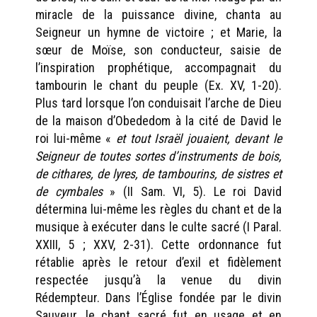
miracle de la puissance divine, chanta au
Seigneur un hymne de victoire ; et Marie, la
sœur de Moïse, son conducteur, saisie de
l’inspiration prophétique, accompagnait du
tambourin le chant du peuple (Ex. XV, 1-20).
Plus tard lorsque l’on conduisait l’arche de Dieu
de la maison d’Obededom à la cité de David le
roi lui-même «
et tout Israël jouaient, devant le
Seigneur de toutes sortes d’instruments de bois,
de cithares, de lyres, de tambourins, de sistres et
de cymbales
» (II Sam. VI, 5). Le roi David
détermina lui-même les règles du chant et de la
musique à exécuter dans le culte sacré (I Paral.
XXIII, 5 ; XXV, 2-31). Cette ordonnance fut
rétablie après le retour d’exil et fidèlement
respectée jusqu’à la venue du divin
Rédempteur. Dans l’Église fondée par le divin
Sauveur, le chant sacré fut en usage et en