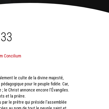
 33
um Concilium
palement le culte de la divine majesté,
pédagogique pour le peuple fidèle. Car,
le ; le Christ annonce encore l'Évangiles.
nts et la prière.
u par le prêtre qui préside l'assemblée
cées au nom de tout le peuple saint et