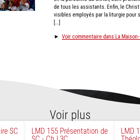
de tous les assistants. Enfin, le Christ
visibles employés par la liturgie pour si
[...]
►
Voir commentaire dans La Maison-
Voir plus
ire SC
LMD 155 Présentation de
LMD 1
SC - Ch I,3C
Théol