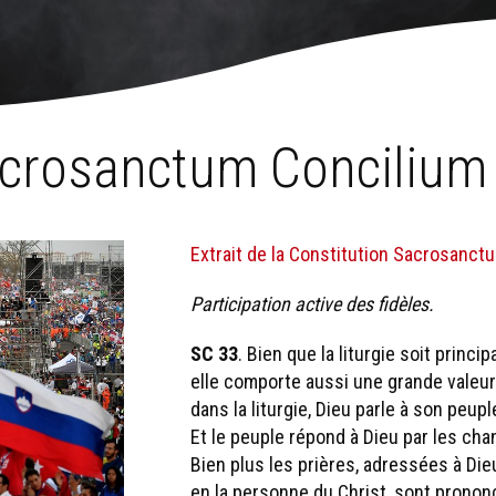
›
Sacrosanctum Concilium 33
crosanctum Concilium
Extrait de la Constitution Sacrosanct
Participation active des fidèles.
SC 33
. Bien que la liturgie soit princi
elle comporte aussi une grande valeur 
dans la liturgie, Dieu parle à son peup
Et le peuple répond à Dieu par les cha
Bien plus les prières, adressées à Die
en la personne du Christ, sont pronon