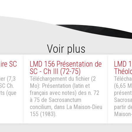
Voir plus
ire SC
LMD 156 Présentation de
LMD 1
SC - Ch III (72-75)
Théol
er (7,3
Téléchargement du fichier (2
Télécha
SC Ch.
Mo): Présentation (latin et
(6,65 M
ts (que
français avec notes) des n. 72
présent
à 75 de Sacrosanctum
Sacrosa
concilium, dans La Maison-Dieu
partir 
155 (1983).
Maison-