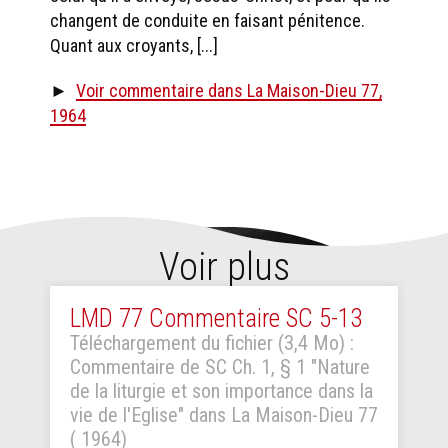
changent de conduite en faisant pénitence.
Quant aux croyants, [...]
►
Voir commentaire dans La Maison-Dieu 77,
1964
Voir plus
LMD 77 Commentaire SC 5-13
Téléchargement du fichier (3,4 Mo) :
Commentaire de SC Ch. 1, § 1 "Nature
de la liturgie et son importance dans la
vie de l'Eglise" dans La Maison-Dieu 77
( 1964)