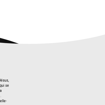
Jésus,
qui se
la
ge.
elle-