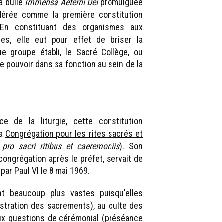
la bulle
Immensa Aeterni Dei
promulguée
idérée comme la première constitution
 En constituant des organismes aux
es, elle eut pour effet de briser la
e groupe établi, le Sacré Collège, ou
e pouvoir dans sa fonction au sein de la
 de la liturgie, cette constitution
la
Congrégation pour les rites sacrés et
pro sacri ritibus et caeremoniis
). Son
ongrégation après le préfet, servait de
 par Paul VI le 8 mai 1969.
nt beaucoup plus vastes puisqu'elles
inistration des sacrements), au culte des
aux questions de cérémonial (préséance