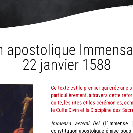
 gouvernement
›
Gouvernement de la liturgie
›
Histoire du gouvernement de la lit
r 1588
on apostolique Immensa 
22 janvier 1588
Ce texte est le premier qui crée une 
particulièrement, à travers cette réfor
culte, les rites et les cérémonies, co
le Culte Divin et la Discipline des Sac
Immensa aeterni Dei
(L'immense 
constitution apostolique émise sous l