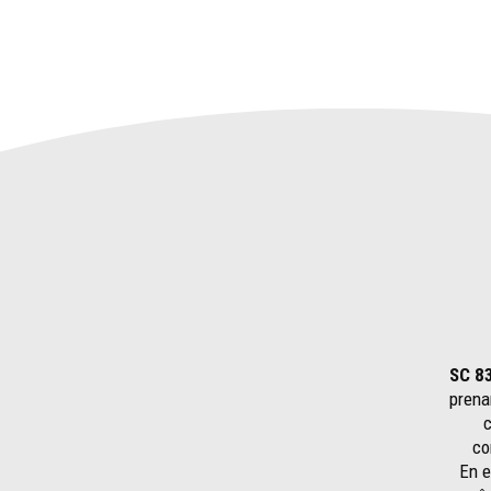
SC 8
prena
c
co
En e