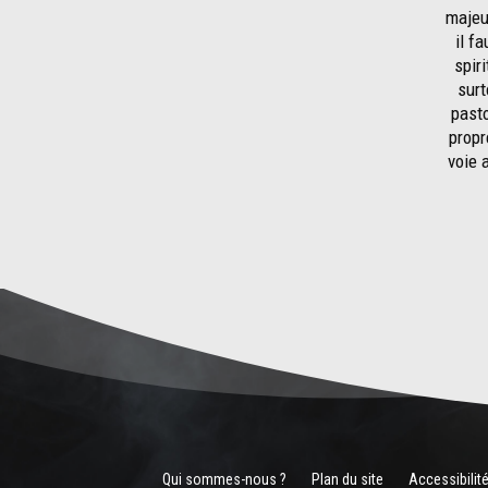
majeur
il f
spiri
surt
pasto
propr
voie 
Qui sommes-nous ?
Plan du site
Accessibilit