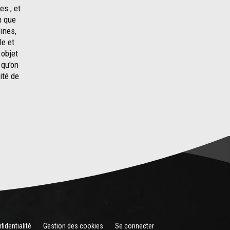
es ; et
n que
lines,
le et
 objet
 qu'on
ité de
fidentialité
Gestion des cookies
Se connecter