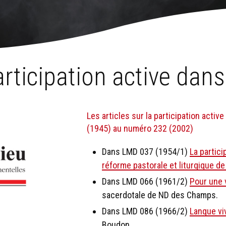
torales
›
Participation active
›
La participation active dans LMD
articipation active dan
Les articles sur la participation acti
(1945) au numéro 232 (2002)
Dans LMD 037 (1954/1)
La partici
réforme pastorale et liturgique de
Dans LMD 066 (1961/2)
Pour une v
sacerdotale de ND des Champs.
Dans LMD 086 (1966/2)
Langue viv
Boudon.