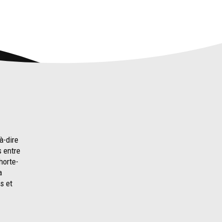
à-dire
s entre
horte-
a
s et