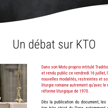
 actuelles de la pastorale liturgique
›
Traditionis Custodes
›
Réactions et com
Un débat sur KTO
Dans son Motu proprio intitulé Traditi
et rendu public ce vendredi 16 juillet,
nouvelles modalités, restreintes et so
liturgie romaine autrement qu’avec le m
réforme liturgique de 1970.
Dès la publication du document, les
ton très strict du Pape, notamment e