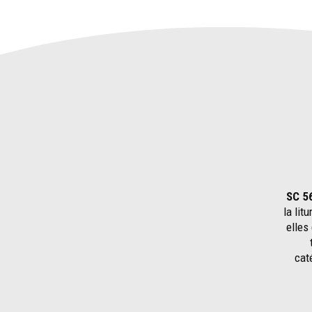
SC 5
la lit
elles
cat