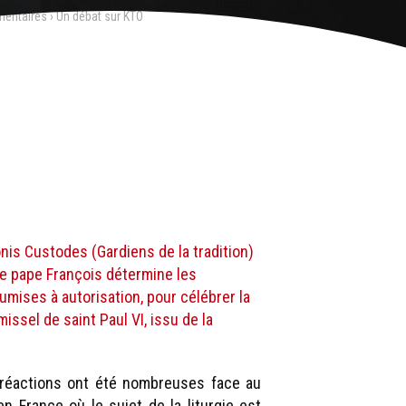
mentaires
›
Un débat sur KTO
onis Custodes (Gardiens de la tradition)
 le pape François détermine les
umises à autorisation, pour célébrer la
issel de saint Paul VI, issu de la
 réactions ont été nombreuses face au
n France où le sujet de la liturgie est