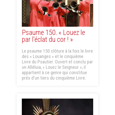
Psaume 150. « Louez le
par l'éclat du cor ! »
Le psaume 150 clôture à la fois le livre
des « Louanges » et le cinquième
Livre du Psautier. Ouvert et conclu par
un Alléluia, « Louez le Seigneur », il
appartient à ce genre qui constitue
prés d'un tiers du cinquième Livre.