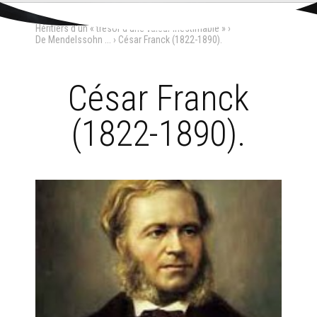
Aller
Outils
au
personnels
Accueil
›
Musique
›
La « musique sacrée »
›
contenu.
Héritiers d'un « trésor d'une valeur inestimable »
›
|
Aller
De Mendelssohn ...
›
César Franck (1822-1890).
à
la
navigation
César Franck
(1822-1890).