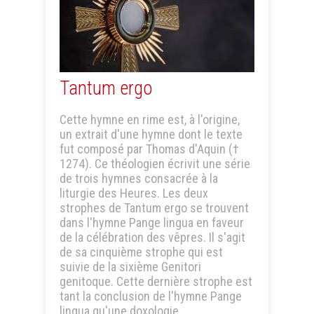
Tantum ergo
Cette hymne en rime est, à l'origine,
un extrait d'une hymne dont le texte
fut composé par Thomas d'Aquin (†
1274). Ce théologien écrivit une série
de trois hymnes consacrée à la
liturgie des Heures. Les deux
strophes de Tantum ergo se trouvent
dans l'hymne Pange lingua en faveur
de la célébration des vêpres. Il s'agit
de sa cinquième strophe qui est
suivie de la sixième Genitori
genitoque. Cette dernière strophe est
tant la conclusion de l'hymne Pange
lingua qu'une doxologie.