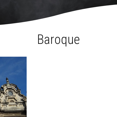
ce et baroque
›
Baroque
Baroque