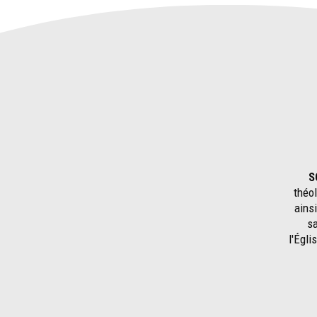
S
théol
ains
sa
l'Égli