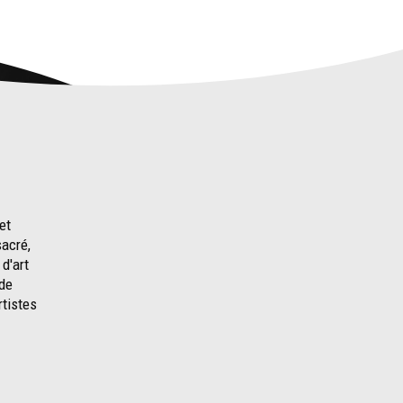
et
sacré,
d'art
 de
rtistes