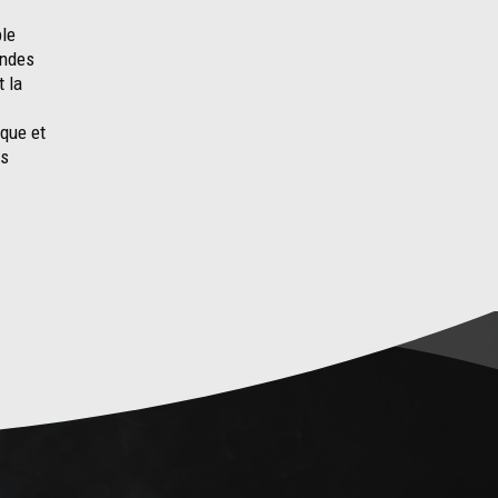
ble
andes
 la
ique et
es