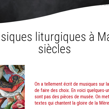
résor d'une valeur inestimable »
›
Textes et musiques liturgiques à Marie au fil des
siques liturgiques à Mar
siècles
On a tellement écrit de musiques sur la 
de faire des choix. En voici quelques-u
sont pas des pièces de musée. On met 
textes qui chantent la gloire de la Mèr