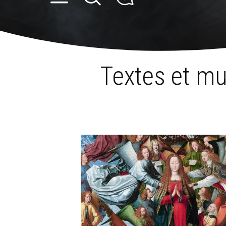
Aller
Outils
au
personnels
Accueil
›
Musique
›
La « musique sacrée »
›
Héritiers d'un « t
contenu.
|
Aller
à
la
navigation
Textes et mu