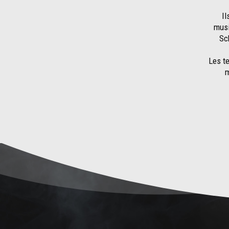
Il
musi
Sc
Les te
m