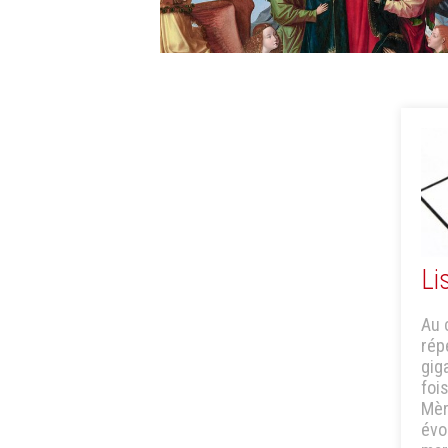
Li
Au 
rép
gig
fois
Mèr
évo