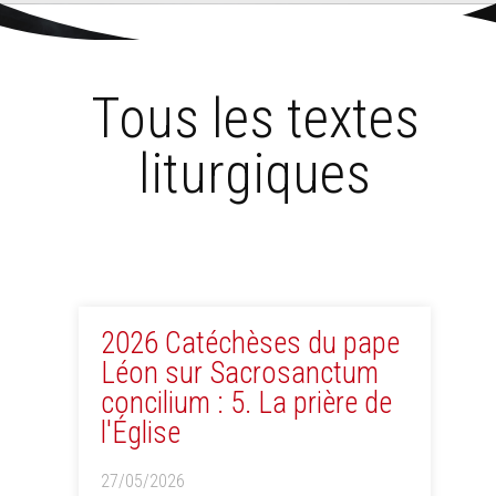
Aller
Outils
au
personnels
Accueil
›
Textes liturgiques
contenu.
|
Aller
à
la
navigation
Tous les textes
liturgiques
2026 Catéchèses du pape
Léon sur Sacrosanctum
concilium : 5. La prière de
l'Église
27/05/2026