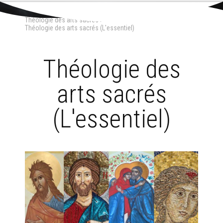
Aller
Outils
au
personnels
Accueil
›
Arts sacrés et liturgie
›
Sources et régulation
›
contenu.
Théologie des arts sacrés
›
|
Aller
Théologie des arts sacrés (L'essentiel)
à
la
navigation
Théologie des
arts sacrés
(L'essentiel)