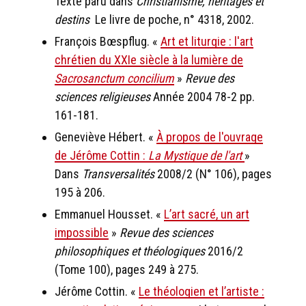
Texte paru dans
Christianisme, héritages et
destins
Le livre de poche, n° 4318, 2002.
François Bœspflug. «
Art et liturgie : l'art
chrétien du XXIe siècle à la lumière de
Sacrosanctum concilium
»
Revue des
sciences religieuses
Année 2004 78-2 pp.
161-181.
Geneviève Hébert. «
À propos de l'ouvrage
de Jérôme Cottin :
La Mystique de l'art
»
Dans
Transversalités
2008/2 (N° 106), pages
195 à 206.
Emmanuel Housset. «
L’art sacré, un art
impossible
»
Revue des sciences
philosophiques et théologiques
2016/2
(Tome 100), pages 249 à 275.
Jérôme Cottin. «
Le théologien et l’artiste :