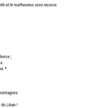
elle et le malheureux sans recours.
olence ;
x.
ba. *
 montagnes
 du Liban !