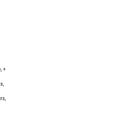
, +
s,
rs,