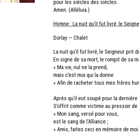
pour les siècles des siècles.
Amen. (Alléluia.)
Hymne : La nuit qu’il fut livré, le Seign
Dorlay — Chalet
La nuit qu’il fut livré, le Seigneur prit d
En signe de sa mort, le rompit de sa ma
« Ma vie, nul ne la prend,
mais c’est moi qui la donne
« Afin de racheter tous mes frères hu
Après qu’il eut soupé pour la dernière 
S’offrit comme victime au pressoir de l
« Mon sang, versé pour vous,
est le sang de l’Alliance ;
« Amis, faites ceci en mémoire de moi.