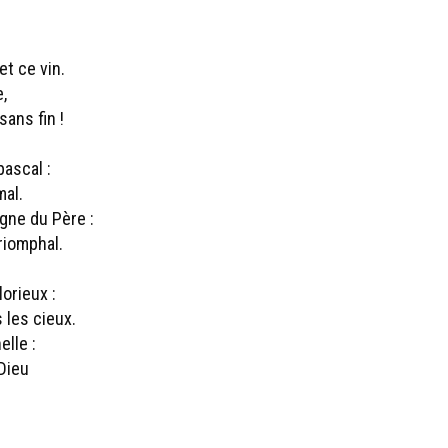
et ce vin.
,
sans fin !
pascal :
mal.
gne du Père :
triomphal.
orieux :
 les cieux.
lle :
 Dieu