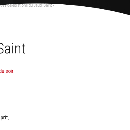
 des célébrations du Jeudi Saint
›
Saint
du soir.
prit,