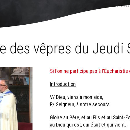
e l'année liturgique
›
Semaine sainte et triduum pascal
›
Jeudi saint
›
Les textes
ce des vêpres du Jeudi 
Si l'on ne participe pas à l'Eucharistie 
Introduction
V/ Dieu, viens à mon aide,
R/ Seigneur, à notre secours.
Gloire au Père, et au Fils et au Saint-Es
au Dieu qui est, qui était et qui vient,