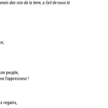
rain des rois de la terre, a fait de nous le
ce,
son peuple,
ase l’oppresseur !
s regains,