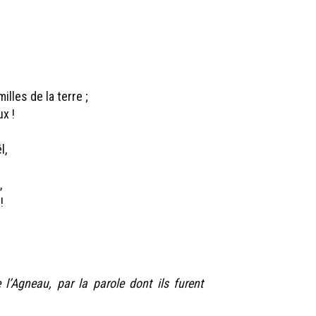
illes de la terre ;
x !
l,
,
!
l’Agneau, par la parole dont ils furent