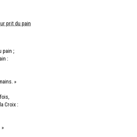
eur prit du pain
u pain ;
in :
mains. »
fois,
a Croix :
 »