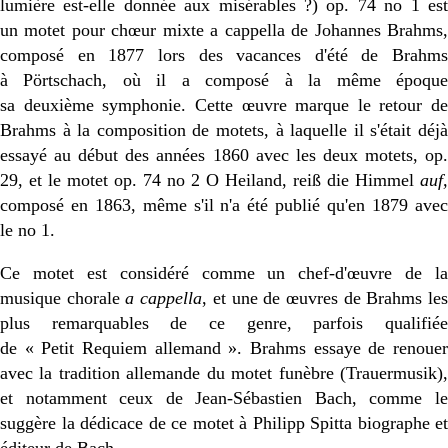
lumière est-elle donnée aux misérables ?) op. 74 no 1 est
un motet pour chœur mixte a cappella de Johannes Brahms,
composé en 1877 lors des vacances d'été de Brahms
à Pörtschach, où il a composé à la même époque
sa deuxième symphonie. Cette œuvre marque le retour de
Brahms à la composition de motets, à laquelle il s'était déjà
essayé au début des années 1860 avec les deux motets, op.
29, et le motet op. 74 no 2
O Heiland, reiß die Himmel
auf,
composé en 1863, même s'il n'a été publié qu'en 1879 avec
le no 1.
Ce motet est considéré comme un chef-d'œuvre de la
musique chorale
a cappella
, et une de œuvres de Brahms le
plus remarquables de ce genre, parfois qualifiée
de «
Petit Requiem allemand
». Brahms essaye de renoue
avec la tradition allemande du motet funèbre (Trauermusik),
et notamment ceux de Jean-Sébastien Bach, comme le
suggère la dédicace de ce motet à Philipp Spitta biographe et
éditeur de Bach.