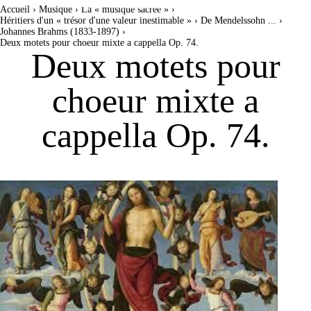
Aller
Outils
Accueil
›
Musique
›
La « musique sacrée »
›
au
personnels
contenu.
Héritiers d'un « trésor d'une valeur inestimable »
›
De Mendelssohn ...
›
|
Johannes Brahms (1833-1897)
›
Aller
Deux motets pour choeur mixte a cappella Op. 74.
à
la
Deux motets pour
navigation
choeur mixte a
cappella Op. 74.