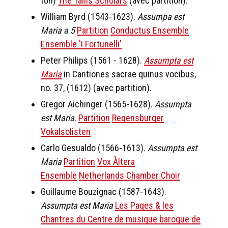
ton)
The Tallis Scholars
(avec partition).
William Byrd (1543-1623).
Assumpa est
Maria a 5
Partition
Conductus Ensemble
Ensemble 'I Fortunelli'
Peter Philips (1561 - 1628).
Assumpta est
Maria
in Cantiones sacrae quinus vocibus,
no. 37, (1612) (avec partition).
Gregor Aichinger (1565-1628).
Assumpta
est Maria
.
Partition
Regensburger
Vokalsolisten
Carlo Gesualdo (1566-1613).
Assumpta est
Maria
Partition
Vox Àltera
Ensemble
Netherlands Chamber Choir
Guillaume Bouzignac (1587-1643).
Assumpta est Maria
Les Pages & les
Chantres du Centre de musique baroque de