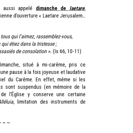
t aussi appelé
dimanche de
laetare
,
ntienne d’ouverture « Laetare Jerusalem…
s tous qui l’aimez, rassemblez-vous,
ui étiez dans la tristesse ;
sasiés de consolation ».
(Is 66, 10-11)
dimanche, situé à mi-carême, pris ce
ne pause à la fois joyeuse et laudative
tiel du Carême. En effet, même si les
els sont suspendus (en mémoire de la
e de l’Église y conserve une certaine
lléluia
, limitation des instruments de
~ ~ ~