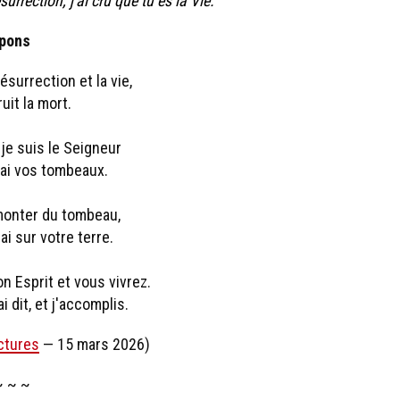
surrection, j'ai cru que tu es la Vie.
pons
ésurrection et la vie,
uit la mort.
je suis le Seigneur
rai vos tombeaux.
monter du tombeau,
i sur votre terre.
n Esprit et vous vivrez.
ai dit, et j'accomplis.
ctures
— 15 mars 2026)
~ ~ ~