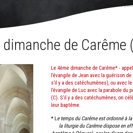
e l'année liturgique
›
Le temps du Carême
›
Le 4ème dimanche de Carême (Laet
 dimanche de Carême (
Le 4ème dimanche de Carême* - appel
l’évangile de Jean avec la guérison de
s’il y a des catéchumènes), ou avec l
l’évangile de Luc avec la parabole du 
(C). S'il y a des catéchumènes, on cél
leur baptême.
* L
e temps du Carême est ordonné à la 
la liturgie du Carême dispose en ef