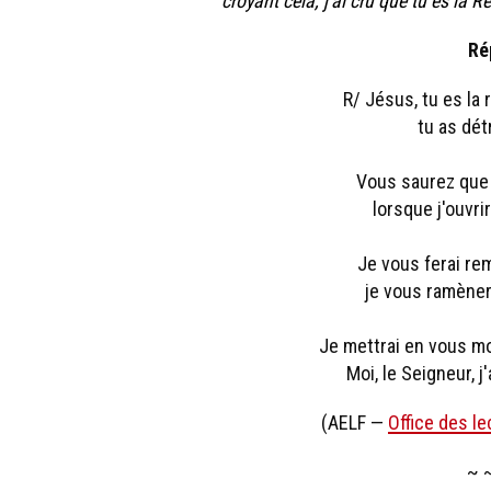
croyant cela, j'ai cru que tu es la Ré
Ré
R/ Jésus, tu es la r
tu as détr
Vous saurez que 
lorsque j'ouvri
Je vous ferai re
je vous ramènera
Je mettrai en vous mo
Moi, le Seigneur, j'
(AELF —
Office des le
~ 