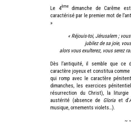
ème
Le 4
dimanche de Carême es
caractérisé par le premier mot de l’a
»
« Réjouis-toi, Jérusalem ; vou
jubilez de sa joie, vous q
alors vous exulterez, vous serez ras
Dès l’antiquité, il semble que ce 
caractère joyeux et constitua comme u
qui romp avec le caractère péniten
dimanches, les exercices pénitenti
résurrection du Christ), la liturgi
austérité (absence de
Gloria
et d’
A
musique, ornements violets…).
~ 