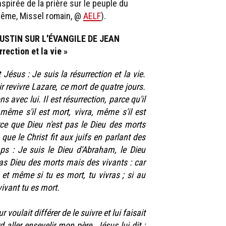
nspirée de la prière sur le peuple du
ême, Missel romain, @
AELF
).
STIN SUR L'ÉVANGILE DE JEAN
rrection et la vie »
 Jésus : Je suis la résurrection et la vie.
oir revivre Lazare, ce mort de quatre jours.
 avec lui. Il est résurrection, parce qu'il
 même s'il est mort, vivra, même s'il est
ce que Dieu n'est pas le Dieu des morts
que le Christ fit aux juifs en parlant des
ps : Je suis le Dieu d'Abraham, le Dieu
as Dieu des morts mais des vivants : car
 et même si tu es mort, tu vivras ; si au
vivant tu es mort.
 voulait différer de le suivre et lui faisait
aller ensevelir mon père. Jésus lui dit :