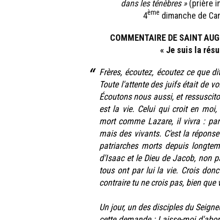
dans les ténèbres »
(prière i
ème
4
dimanche de Car
COMMENTAIRE DE SAINT AUGU
« Je suis la résu
Frères, écoutez, écoutez ce que dit
Toute l'attente des juifs était de v
Écoutons nous aussi, et ressuscitons
est la vie. Celui qui croit en moi,
mort comme Lazare, il vivra : par
mais des vivants. C'est la réponse 
patriarches morts depuis longtem
d'Isaac et le Dieu de Jacob, non p
tous ont par lui la vie. Crois donc
contraire tu ne crois pas, bien que 
Un jour, un des disciples du Seigneur
cette demande : Laisse-moi d'abord 