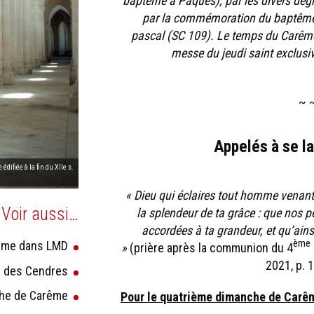
baptême à Pâques), par les divers degrés
par la commémoration du baptême et
pascal (SC 109). Le temps du Carême 
messe du jeudi saint exclus
~ 
Appelés à se l
édifiée à la fin du XIIe s.
« Dieu qui éclaires tout homme venan
Voir aussi…
la splendeur de ta grâce : que nos p
accordées à ta grandeur, et qu’ain
ème
ême dans LMD
»
(prière après la communion du 4
2021, p.
i des Cendres
che de Carême
Pour le quatrième dimanche de Car