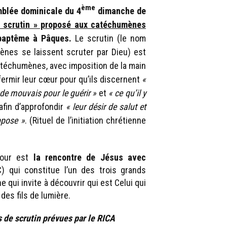
ème
emblée dominicale du 4
dimanche de
« scrutin » proposé aux catéchumènes
 baptême à Pâques.
Le scrutin (le nom
ènes se laissent scruter par Dieu) est
catéchumènes, avec imposition de la main
affermir leur cœur pour qu’ils discernent
«
 de mouvais pour le guérir »
et
« ce qu’il y
 afin d’approfondir
« leur désir de salut et
ppose »
. (Rituel de l’initiation chrétienne
 jour est
la rencontre de Jésus avec
 qui constitue l’un des trois grands
ne qui invite à découvrir qui est Celui qui
 des fils de lumière.
s de scrutin prévues par le RICA