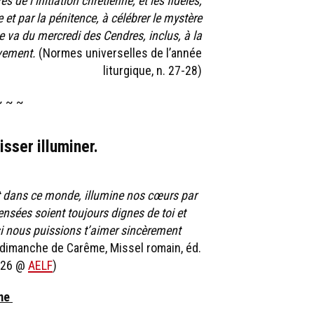
 de l’initiation chrétienne, et les fidèles,
 par la pénitence, à célébrer le mystère
va du mercredi des Cendres, inclus, à la
ivement.
(Normes universelles de l’année
liturgique, n. 27-28)
~ ~ ~
aisser illuminer.
t dans ce monde, illumine nos cœurs par
ensées soient toujours dignes de toi et
si nous puissions t’aimer sincèrement
dimanche de Carême, Missel romain, éd.
 126 @
AELF
)
ême