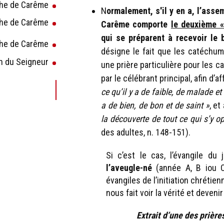
he de Carême
N
ormalement, s'il y en a, l’ass
he de Carême
Carême comporte
le deuxième 
qui se préparent à recevoir le
he de Carême
désigne le fait que les catéchum
n du Seigneur
une prière particulière pour les 
par le célébrant principal, afin d’
ce qu’il y a de faible, de malade et
a de bien, de bon et de saint »
, et
la découverte de tout ce qui s’y o
des adultes, n. 148-151).
Si c’est le cas, l’évangile du
l’aveugle-né
(année A, B iou C)
évangiles de l’initiation chrétien
nous fait voir la vérité et devenir
Extrait d’une des prière