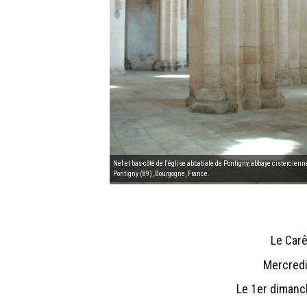
Nef et bas-côté de l'église abbatiale de Pontigny, abbaye cistercienne 
Pontigny (89), Bourgogne, France.
Le Car
Mercred
Le 1er diman