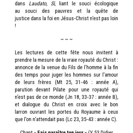
dans
Laudato, Sì
, liant le souci écologique
au souci des pauvres et la quête de
justice dans la foi en Jésus-Christ n'est pas loin
!
~ ~ ~
Les lectures de cette fête nous invitent à
prendre la mesure de la vraie royauté du Christ :
annonce de la venue du Fils de l'homme à la fin
des temps pour juger les hommes sur l'amour
de leurs frères (Mt 25, 31-46 : année A),
parution devant Pilate pour une royauté qui
n'est pas de ce monde (Jn 18, 33-37 : année B),
et dialogue du Christ en croix avec le bon
larron ouvrant les portes du Royaume à ceux
que l'on n'attendait pas (Lc 23, 35-43 : année C).
Chant «
Fais paraître ton jour »
(Y 53 Didier