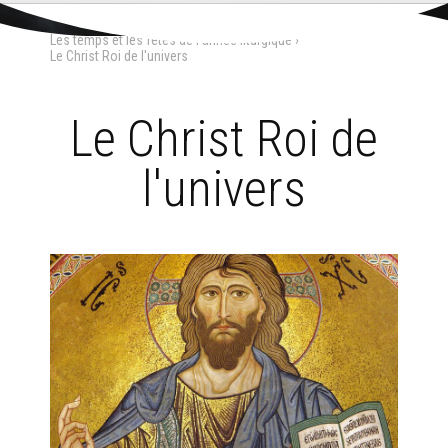
Aller
Outils
au
personnels
Accueil
›
Liturgie
›
L'année liturgique
›
contenu.
Les temps et les fêtes de l'année liturgique
›
|
Aller
Le Christ Roi de l'univers
à
la
navigation
Le Christ Roi de
l'univers