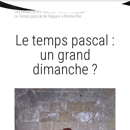
Aller
Outils
au
personnels
Accueil
›
Liturgie
›
L'année liturgique
›
contenu.
Les temps et les fêtes de l'année liturgique
›
|
Aller
Le Temps pascal de Pâques à Pentecôte
à
la
navigation
Le temps pascal :
un grand
dimanche ?