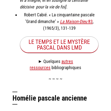
et à intégrer, et en souligne la centralité
décisive pour la vie de foi].
Robert Cabié. « La cinquantaine pascale
'Grand dimanche' »
La Maison-Dieu
83
,
(1965/3), 131-139​
LE TEMPS ET LE MYSTÈRE
PASCAL DANS LMD
► Quelques
autres
ressources
bibliographiques
~ ~ ~ ~
Homélie pascale ancienne