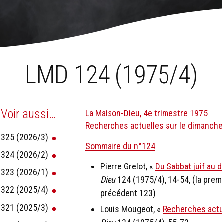
ne de stockage)
›
LMD 124 (1975/4)
LMD 124 (1975/4)
Voir aussi…
La Maison-Dieu, 4e trimestre 1975
Recherches actuelles sur le dimanche
325 (2026/3)
Sommaire du n°124
324 (2026/2)
Pierre Grelot, «
Du Sabbat juif au 
323 (2026/1)
Dieu
124 (1975/4), 14-54, (la premi
322 (2025/4)
précédent 123)
321 (2025/3)
Louis Mougeot, «
Recherches actu