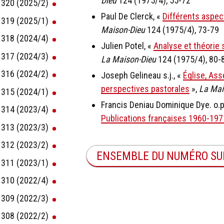
Dieu
124 (1975/4), 55-72
320 (2025/2)
Paul De Clerck, «
Différents aspect
319 (2025/1)
Maison-Dieu
124 (1975/4), 73-79
318 (2024/4)
Julien Potel, «
Analyse et théorie 
317 (2024/3)
La Maison-Dieu
124 (1975/4), 80-
316 (2024/2)
Joseph Gelineau s.j., «
Église, As
perspectives pastorales
»,
La Mai
315 (2024/1)
Francis Deniau Dominique Dye. o.p
314 (2023/4)
Publications françaises 1960-197
313 (2023/3)
312 (2023/2)
ENSEMBLE DU NUMÉRO SU
311 (2023/1)
310 (2022/4)
309 (2022/3)
308 (2022/2)