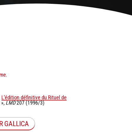
ême.
«
L'édition définitive du Rituel de
»,
LMD
207 (1996/3)
R GALLICA