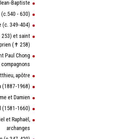
 Jean-Baptiste
 (c.540 - 630)
 (c. 349-404)
 253) et saint
prien (✝ 258)
int Paul Chong
rs compagnons
tthieu, apôtre
na (1887-1968)
ôme et Damien
l (1581-1660)
el et Raphaël,
archanges
e (c.347-420)