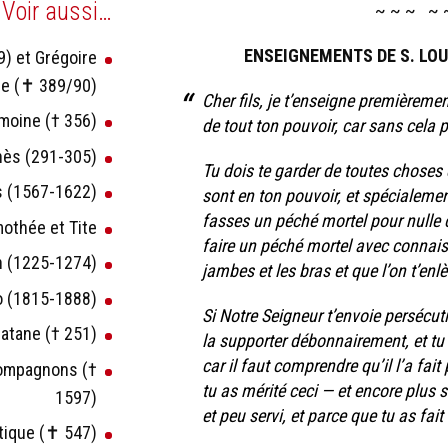
Voir aussi…
~ ~ ~ ~
ENSEIGNEMENTS DE S. LOUI
9) et Grégoire
ze (✝ 389/90)
Cher fils, je t’enseigne premièreme
 moine († 356)
de tout ton pouvoir, car sans cela p
gnès (291-305)
Tu dois te garder de toutes choses 
es (1567-1622)
sont en ton pouvoir, et spécialemen
fasses un péché mortel pour nulle c
mothée et Tite
faire un péché mortel avec connaiss
in (1225-1274)
jambes et les bras et que l’on t’enlè
co (1815-1888)
Si Notre Seigneur t’envoie persécut
Catane († 251)
la supporter débonnairement, et tu d
car il faut comprendre qu’il l’a fai
 compagnons (†
tu as mérité ceci — et encore plus s
1597)
et peu servi, et parce que tu as fa
stique (✝ 547)