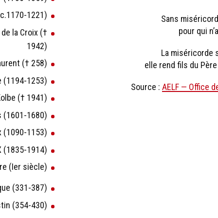
(c.1170-1221)
Sans miséricord
pour qui n’a
de la Croix (†
1942)
La miséricorde s
aurent († 258)
elle rend fils du Père
se (1194-1253)
Source :
AELF — Office d
Kolbe († 1941)
s (1601-1680)
ux (1090-1153)
 X (1835-1914)
e (Ier siècle)
que (331-387)
stin (354-430)