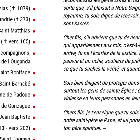
sorte que, s’il plaisait à Notre Sei
islas (✝ 1079)
royaume, tu sois digne de recevoir l
andrie († 373)
sont sacrés.
Saint Matthias
Cher fils, s’il advient que tu devien
n (✝ vers 165)
qui appartiennent aux rois, c’est-à-d
es compagnons,
arrive, tu ne t’écartes de la justice. 
pauvre et un riche, soutiens de préf
 de l'Ouganda
ce que tu saches la vérité, et quand 
 Saint Boniface
Sois bien diligent de protéger dans
 Saint Barnabé
surtout les gens de sainte Église ; 
oine de Padoue
violence en leurs personnes en leur
is de Gonzague
Chers fils, je t’enseigne que tu soi
t Jean Baptiste
notre saint-père le Pape, et lui po
113 - vers 202)
ton père spirituel. ~
 : Saint Thomas