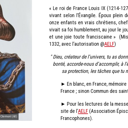
« Le roi de France Louis IX (1214-127
vivant selon l’Évangile. Époux plein 
onze enfants en vrais chrétiens, chef 
vivait sa foi humblement, au jour le jo
et une joie toute franciscaine » (Mi
1332, avec l’autorisation @
AELF
)
" Dieu, créateur de l’univers, tu as donn
bonté, accorde-nous d’accomplir, à l
sa protection, les tâches que tu 
► En blanc, en France, mémoire 
France ; sinon Commun des saints
► Pour les lectures de la messe 
site de l'
AELF
(Association Épisc
de Clermont (60)
Francophones).