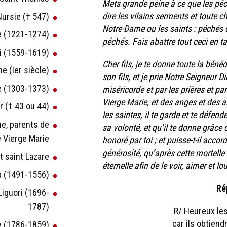
Mets grande peine à ce que les péch
dire les vilains serments et toute c
 Nursie († 547)
Notre-Dame ou les saints : péchés d
re (1221-1274)
péchés. Fais abattre tout ceci en 
isi (1559-1619)
Cher fils, je te donne toute la béné
ne (Ier siècle)
son fils, et je prie Notre Seigneur 
de (1303-1373)
miséricorde et par les prières et pa
Vierge Marie, et des anges et des a
ur († 43 ou 44)
les saintes, il te garde et te défen
ne, parents de
sa volonté, et qu’il te donne grâce d
 Vierge Marie
honoré par toi ; et puisse-t-il accor
générosité, qu’après cette mortelle 
et saint Lazare
éternelle afin de le voir, aimer et l
la (1491-1556)
Ré
Liguori (1696-
1787)
R/ Heureux les
car ils obtiend
ey (1786-1859)