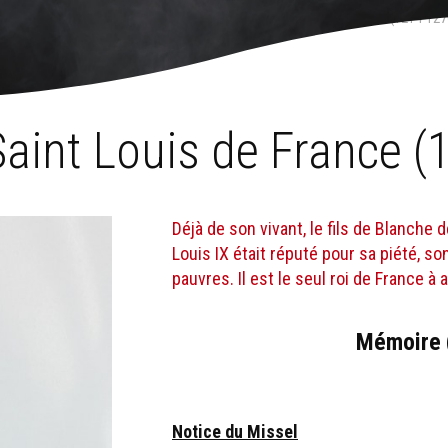
marial
›
Les saints au fil du calendrier
›
25 août : Saint Louis de France (1214-127
Saint Louis de France 
Déjà de son vivant, le fils de Blanche
Louis IX était réputé pour sa piété, so
pauvres. Il est le seul roi de France à 
Mémoire 
Notice du Missel