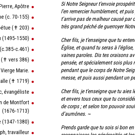
Si Notre Seigneur t’envoie prospéri
 Pierre, Apôtre
l’en remercier humblement, et puis 
ne (c. 70-155)
t’arrive pas de malheur causé par o
très grand péché de guerroyer Notr
rpétue (✝ 203)
eu (1495-1550)
Cher fils, je t’enseigne que tu enten
Église, et quand tu seras à l’église
 (c.385-c.461)
vaines paroles. Dis tes oraisons a
m (✝ vers 386)
pensée, et spécialement sois plus rec
pendant que le corps de Notre Seig
 Vierge Marie.
messe, et puis aussi pendant un p
 Salle (✝ 1719)
Cher fils, je t’enseigne que tu aie
rc, évangéliste
et envers tous ceux que tu consid
on de Montfort
de corps ; et selon ton pouvoir sou
(1676-1713)
d’aumônes. ~
ne (1347-1380)
Prends garde que tu sois si bon en 
ph, travailleur
reconnaisses les générosités et les