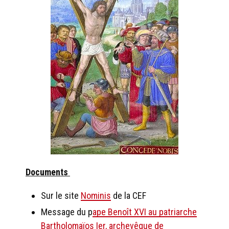
Documents
Sur le site
Nominis
de la CEF
Message du p
ape Benoît XVI au patriarche
Bartholomaïos Ier, archevêque de